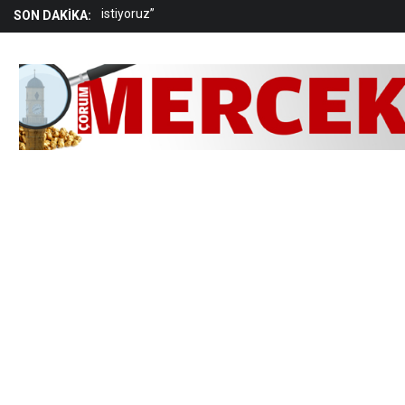
“Gelir dağılımındaki adaletsizlik toplumsal sonuçlar
SON DAKİKA:
yaratıyor”
Arkadaşını yaralayan çocuk gözaltına alındı
Düğün magandalarına operasyon: 11 gözaltı
“Çocukların güvenliği toplumsal sorumluluktur”
Cinayet kurbanı kadın, Çorum’da toprağa verildi
Aşgın: “TOGG markamızın karalanmasına izin
vermeyiz”
“Temel hak ve özgürlükler kağıt üzerinde kalmıştır”
Belediye personeli tutuklandı