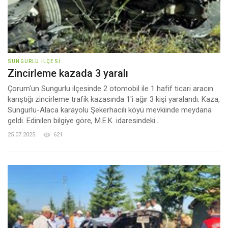
SUNGURLU İLÇESI
Zincirleme kazada 3 yaralı
Çorum'un Sungurlu ilçesinde 2 otomobil ile 1 hafif ticari aracın
karıştığı zincirleme trafik kazasında 1'i ağır 3 kişi yaralandı. Kaza,
Sungurlu-Alaca karayolu Şekerhacılı köyü mevkiinde meydana
geldi. Edinilen bilgiye göre, M.E.K. idaresindeki...
25.07.2025
621