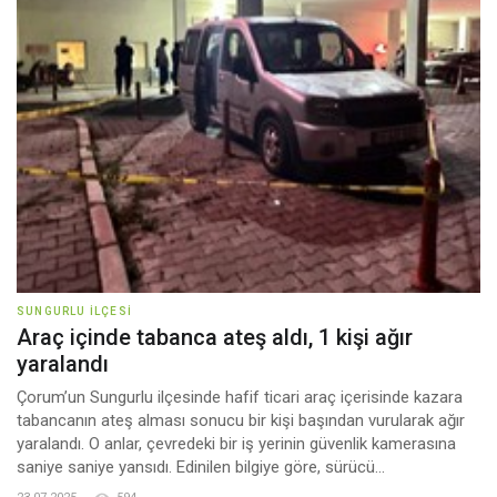
SUNGURLU İLÇESI
Araç içinde tabanca ateş aldı, 1 kişi ağır
yaralandı
Çorum’un Sungurlu ilçesinde hafif ticari araç içerisinde kazara
tabancanın ateş alması sonucu bir kişi başından vurularak ağır
yaralandı. O anlar, çevredeki bir iş yerinin güvenlik kamerasına
saniye saniye yansıdı. Edinilen bilgiye göre, sürücü...