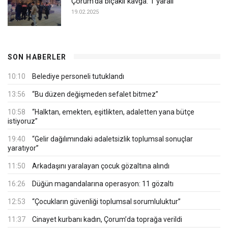
Çorum'da bıçaklı kavga: 1 yaralı
19.02.2025
SON HABERLER
10:10
Belediye personeli tutuklandı
13:56
“Bu düzen değişmeden sefalet bitmez”
10:58
“Halktan, emekten, eşitlikten, adaletten yana bütçe
istiyoruz”
19:40
“Gelir dağılımındaki adaletsizlik toplumsal sonuçlar
yaratıyor”
11:50
Arkadaşını yaralayan çocuk gözaltına alındı
16:26
Düğün magandalarına operasyon: 11 gözaltı
12:53
“Çocukların güvenliği toplumsal sorumluluktur”
11:37
Cinayet kurbanı kadın, Çorum’da toprağa verildi