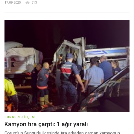
17.09.2025
613
SUNGURLU İLÇESI
Kamyon tıra çarptı: 1 ağır yaralı
Çorum’un Sungurlu ilçesinde tıra arkadan çarpan kamyonun