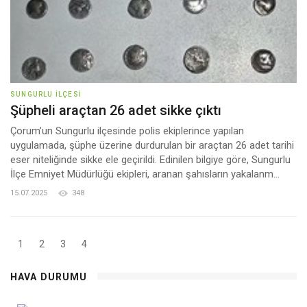
SUNGURLU İLÇESI
Şüpheli araçtan 26 adet sikke çıktı
Çorum’un Sungurlu ilçesinde polis ekiplerince yapılan
uygulamada, şüphe üzerine durdurulan bir araçtan 26 adet tarihi
eser niteliğinde sikke ele geçirildi. Edinilen bilgiye göre, Sungurlu
İlçe Emniyet Müdürlüğü ekipleri, aranan şahısların yakalanm...
15.07.2025
348
1
2
3
4
HAVA DURUMU