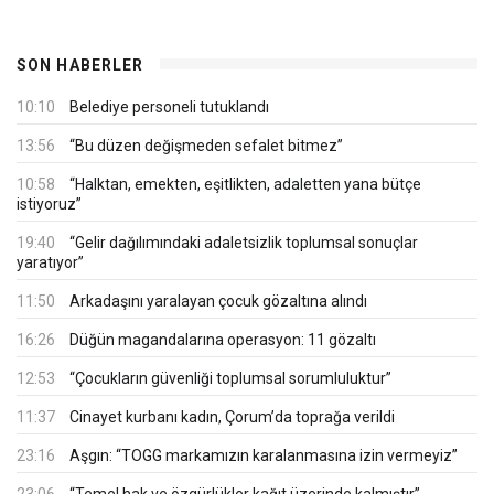
SON HABERLER
10:10
Belediye personeli tutuklandı
13:56
“Bu düzen değişmeden sefalet bitmez”
10:58
“Halktan, emekten, eşitlikten, adaletten yana bütçe
istiyoruz”
19:40
“Gelir dağılımındaki adaletsizlik toplumsal sonuçlar
yaratıyor”
11:50
Arkadaşını yaralayan çocuk gözaltına alındı
16:26
Düğün magandalarına operasyon: 11 gözaltı
12:53
“Çocukların güvenliği toplumsal sorumluluktur”
11:37
Cinayet kurbanı kadın, Çorum’da toprağa verildi
23:16
Aşgın: “TOGG markamızın karalanmasına izin vermeyiz”
23:06
“Temel hak ve özgürlükler kağıt üzerinde kalmıştır”