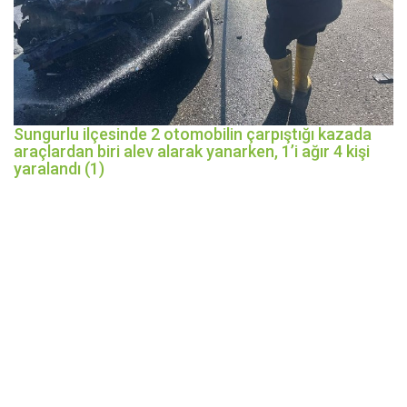
Sungurlu ilçesinde 2 otomobilin çarpıştığı kazada
araçlardan biri alev alarak yanarken, 1’i ağır 4 kişi
yaralandı (1)