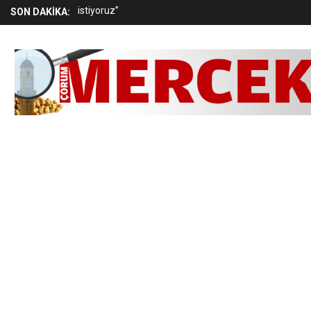
istiyoruz”
SON DAKİKA:
“Gelir dağılımındaki adaletsizlik toplumsal sonuçlar
yaratıyor”
Arkadaşını yaralayan çocuk gözaltına alındı
Düğün magandalarına operasyon: 11 gözaltı
“Çocukların güvenliği toplumsal sorumluluktur”
Cinayet kurbanı kadın, Çorum’da toprağa verildi
Aşgın: “TOGG markamızın karalanmasına izin
vermeyiz”
“Temel hak ve özgürlükler kağıt üzerinde kalmıştır”
Belediye personeli tutuklandı