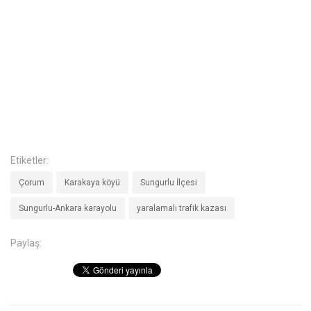
Etiketler:
Çorum
Karakaya köyü
Sungurlu İlçesi
Sungurlu-Ankara karayolu
yaralamalı trafik kazası
Paylaş: