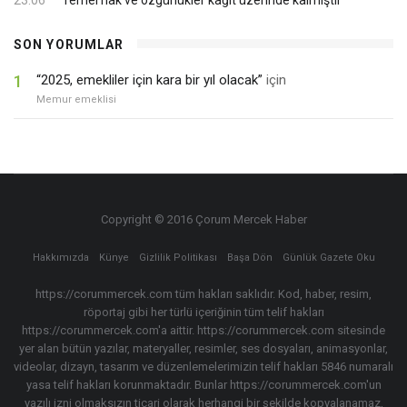
SON YORUMLAR
1
“2025, emekliler için kara bir yıl olacak”
için
Memur emeklisi
Copyright © 2016 Çorum Mercek Haber
Hakkımızda
Künye
Gizlilik Politikası
Başa Dön
Günlük Gazete Oku
https://corummercek.com tüm hakları saklıdır. Kod, haber, resim,
röportaj gibi her türlü içeriğinin tüm telif hakları
https://corummercek.com'a aittir. https://corummercek.com sitesinde
yer alan bütün yazılar, materyaller, resimler, ses dosyaları, animasyonlar,
videolar, dizayn, tasarım ve düzenlemelerimizin telif hakları 5846 numaralı
yasa telif hakları korunmaktadır. Bunlar https://corummercek.com'un
yazılı izni olmaksızın ticari olarak herhangi bir şekilde kopyalanamaz,