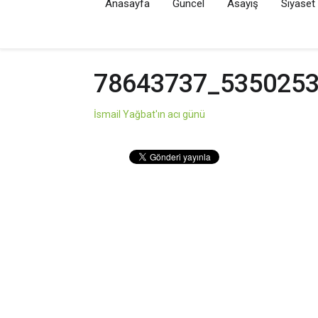
Anasayfa
Güncel
Asayiş
Siyaset
78643737_535025
İsmail Yağbat'ın acı günü