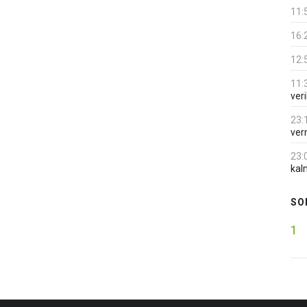
11:
16:
12:
11:
veri
23:
ver
23:
kalm
SO
1