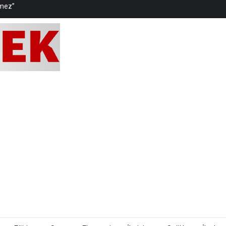
etten yana bütçe istiyoruz”
plumsal sonuçlar yaratıyor”
na alındı
1 gözaltı
rumluluktur”
prağa verildi
asına izin vermeyiz”
rinde kalmıştır”