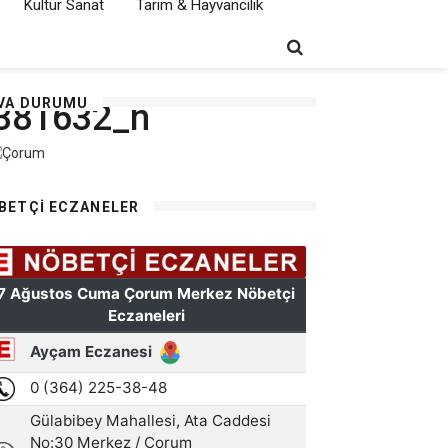
Kültür Sanat
Tarım & Hayvancılık
VA DURUMU
381632_n
BETÇI ECZANELER