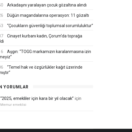
50
Arkadaşını yaralayan çocuk gözaltına alındı
26
Düğün magandalarına operasyon: 11 gözaltı
53
“Çocukların güvenliği toplumsal sorumluluktur”
37
Cinayet kurbanı kadın, Çorum’da toprağa
ldi
16
Aşgın: “TOGG markamızın karalanmasına izin
meyiz”
06
“Temel hak ve özgürlükler kağıt üzerinde
ıştır”
N YORUMLAR
“2025, emekliler için kara bir yıl olacak”
için
Memur emeklisi