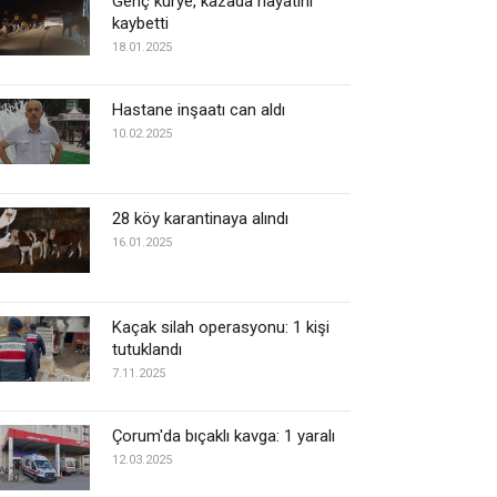
Genç kurye, kazada hayatını
kaybetti
18.01.2025
Hastane inşaatı can aldı
10.02.2025
28 köy karantinaya alındı
16.01.2025
Kaçak silah operasyonu: 1 kişi
tutuklandı
7.11.2025
Çorum'da bıçaklı kavga: 1 yaralı
12.03.2025