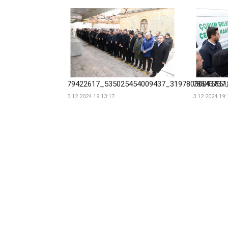
79422617_535025454009437_31978030095851
78643737
3.12.2024 19:13:17
3.12.2024 19: