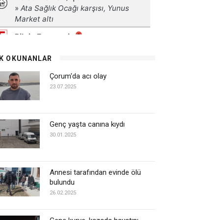
K OKUNANLAR
Çorum'da acı olay
23.07.2025
Genç yaşta canına kıydı
30.01.2025
Annesi tarafından evinde ölü
bulundu
26.02.2025