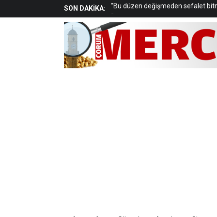
SON DAKİKA:
“Halktan, emekten, eşitlikten, adal
“Gelir dağılımındaki adaletsizlik to
Arkadaşını yaralayan çocuk gözaltı
Düğün magandalarına operasyon: 1
“Çocukların güvenliği toplumsal so
Cinayet kurbanı kadın, Çorum’da to
Aşgın: “TOGG markamızın karalanm
“Temel hak ve özgürlükler kağıt üze
Belediye personeli tutuklandı