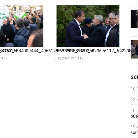
84768_n
_535025384009444_4966128379213381632_n
78615317_535025320676117_64220834
13:17
3.12.2024 19:13:17
SO
10:
13:
10:
büt
19:
son