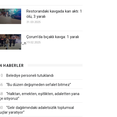
Restorandaki kavgada kan aktı: 1
ölü, 3 yaralı
31.03.2025
Çorum'da bıçaklı kavga: 1 yaralı
14513418240_n
19.02.2025
N HABERLER
10
Belediye personeli tutuklandı
56
“Bu düzen değişmeden sefalet bitmez”
58
“Halktan, emekten, eşitlikten, adaletten yana
çe istiyoruz”
40
“Gelir dağılımındaki adaletsizlik toplumsal
uçlar yaratıyor”