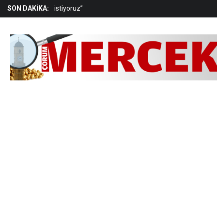
istiyoruz”
SON DAKİKA:
“Gelir dağılımındaki adaletsizlik toplumsal sonuçlar
yaratıyor”
Arkadaşını yaralayan çocuk gözaltına alındı
Düğün magandalarına operasyon: 11 gözaltı
“Çocukların güvenliği toplumsal sorumluluktur”
Cinayet kurbanı kadın, Çorum’da toprağa verildi
Aşgın: “TOGG markamızın karalanmasına izin
vermeyiz”
“Temel hak ve özgürlükler kağıt üzerinde kalmıştır”
Belediye personeli tutuklandı