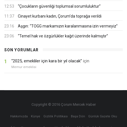
12:53
“Çocukların güvenliği toplumsal sorumluluktur”
11:37
Cinayet kurbanı kadın, Çorum’da toprağa verildi
23:16
Aşgın: “TOGG markamızın karalanmasına izin vermeyiz”
23:06
“Temel hak ve özgürlükler kağıt üzerinde kalmıştır”
SON YORUMLAR
1
“2025, emekliler için kara bir yıl olacak”
için
Memur emeklisi
Copyright © 2016 Çorum Mercek Haber
Hakkımızda
Künye
Gizlilik Politikası
Başa Dön
Günlük Gazete Oku