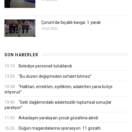
Çorum'da bıçaklı kavga: 1 yaralı
19.02.2025
SON HABERLER
10:10
Belediye personeli tutuklandı
13:56
“Bu düzen değişmeden sefalet bitmez”
10:58
“Halktan, emekten, eşitlikten, adaletten yana bütçe
istiyoruz”
19:40
“Gelir dağılımındaki adaletsizlik toplumsal sonuçlar
yaratıyor”
11:50
Arkadaşını yaralayan çocuk gözaltına alındı
16:26
Düğün magandalarına operasyon: 11 gözaltı