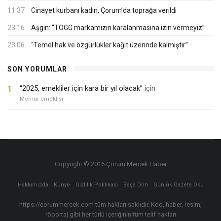
11:37
Cinayet kurbanı kadın, Çorum’da toprağa verildi
23:16
Aşgın: “TOGG markamızın karalanmasına izin vermeyiz”
23:06
“Temel hak ve özgürlükler kağıt üzerinde kalmıştır”
SON YORUMLAR
1
“2025, emekliler için kara bir yıl olacak”
için
Memur emeklisi
Copyright © 2016 Çorum Mercek Haber
Hakkımızda
Künye
Gizlilik Politikası
Başa Dön
Günlük Gazete Oku
https://corummercek.com tüm hakları saklıdır. Kod, haber, resim,
röportaj gibi her türlü içeriğinin tüm telif hakları