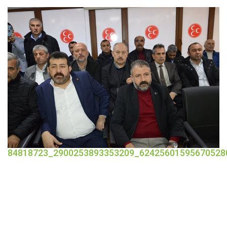
84818723_2900253893353209_62425601595670528