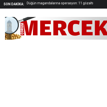
“Çocukların güvenliği toplumsal sorumluluktur”
SON DAKİKA:
Cinayet kurbanı kadın, Çorum’da toprağa verildi
Aşgın: “TOGG markamızın karalanmasına izin
vermeyiz”
“Temel hak ve özgürlükler kağıt üzerinde kalmıştır”
Belediye personeli tutuklandı