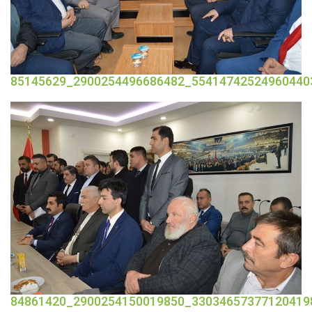
85145629_2900254496686482_55414742524960440
84861420_2900254150019850_33034657377120419