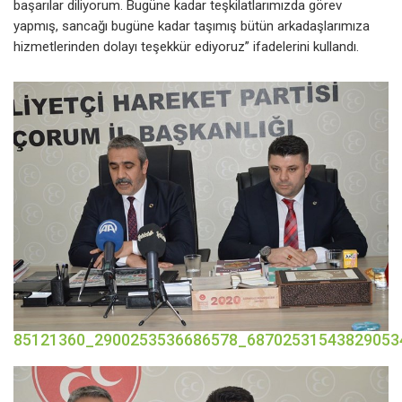
başarılar diliyorum. Bugüne kadar teşkilatlarımızda görev
yapmış, sancağı bugüne kadar taşımış bütün arkadaşlarımıza
hizmetlerinden dolayı teşekkür ediyoruz” ifadelerini kullandı.
85121360_2900253536686578_68702531543829053