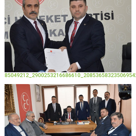
85049212_2900253216686610_20853658323506954