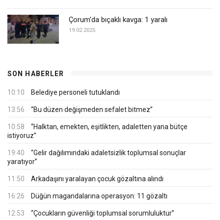
Çorum'da bıçaklı kavga: 1 yaralı
19.02.2025
SON HABERLER
10:10
Belediye personeli tutuklandı
13:56
“Bu düzen değişmeden sefalet bitmez”
10:58
“Halktan, emekten, eşitlikten, adaletten yana bütçe
istiyoruz”
19:40
“Gelir dağılımındaki adaletsizlik toplumsal sonuçlar
yaratıyor”
11:50
Arkadaşını yaralayan çocuk gözaltına alındı
16:26
Düğün magandalarına operasyon: 11 gözaltı
12:53
“Çocukların güvenliği toplumsal sorumluluktur”